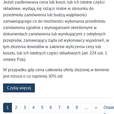
Jeżeli zaoferowana cena lub koszt, lub ich istotne części
składowe, wydają się rażąco niskie w stosunku do
przedmiotu zamówienia lub budzą wątpliwości
zamawiającego co do możliwości wykonania przedmiotu
zamówienia zgodnie z wymaganiami określonymi w
dokumentach zamówienia lub wynikającymi z odrębnych
przepisów, zamawiający żąda od wykonawcy wyjaśnień, w
tym złożenia dowodów w zakresie wyliczenia ceny lub
kosztu, lub ich istotnych części składowych (art. 224 ust. 1
ustawy Pzp).
W przypadku gdy cena całkowita oferty złożonej w terminie
jest niższa o co najmniej 30% od:
o Absurdalne wezwanie do wyjaśnień i dowod
Czytaj więcej
Stronicowanie
Następna
1
2
3
4
5
6
7
8
9
…
››
Ostat
Osta
»