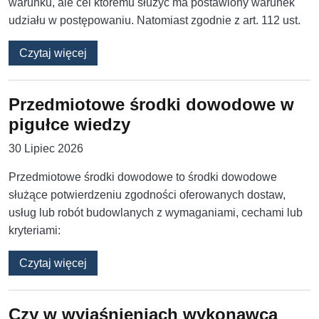
warunku, ale cel któremu służyć ma postawiony warunek
udziału w postępowaniu. Natomiast zgodnie z art. 112 ust.
o Domaganie się doświadczenia identyczneg
Czytaj więcej
Przedmiotowe środki dowodowe w
pigułce wiedzy
30 Lipiec 2026
Przedmiotowe środki dowodowe to środki dowodowe
służące potwierdzeniu zgodności oferowanych dostaw,
usług lub robót budowlanych z wymaganiami, cechami lub
kryteriami:
o Przedmiotowe środki dowodowe w pigułce 
Czytaj więcej
Czy w wyjaśnieniach wykonawca