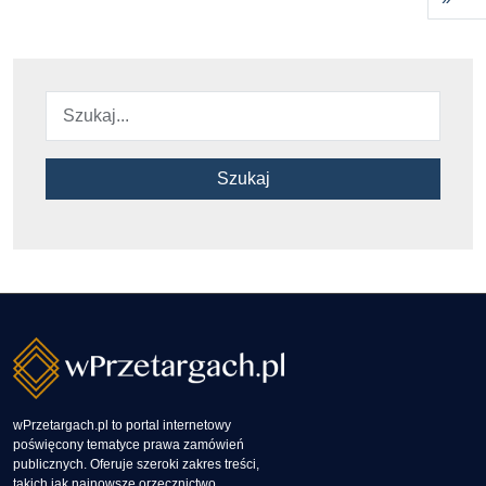
Szukaj
wPrzetargach.pl to portal internetowy
poświęcony tematyce prawa zamówień
publicznych. Oferuje szeroki zakres treści,
takich jak najnowsze orzecznictwo,