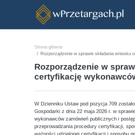
Przejdź do treści
Strona główna
Rozporządzenie w sprawie składania wniosku 
Rozporządzenie w spraw
certyfikację wykonawcó
W Dzienniku Ustaw pod pozycja 709 zostało
Gospodarki z dnia 22 maja 2026 r. w sprawie
wykonawców zamówień publicznych i postę
przeprowadzania procedury certyfikacji, sp
ważności udzielonej certyfikacji i sposobu p