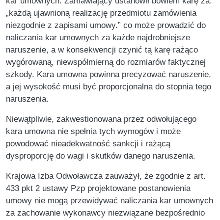
kar umownych. Zamawiający ustanowił bowiem karę za:
„każdą ujawnioną realizację przedmiotu zamówienia
niezgodnie z zapisami umowy.” co może prowadzić do
naliczania kar umownych za każde najdrobniejsze
naruszenie, a w konsekwencji czynić tą karę rażąco
wygórowaną, niewspółmierną do rozmiarów faktycznej
szkody. Kara umowna powinna precyzować naruszenie,
a jej wysokość musi być proporcjonalna do stopnia tego
naruszenia.
Niewątpliwie, zakwestionowana przez odwołującego
kara umowna nie spełnia tych wymogów i może
powodować nieadekwatność sankcji i rażącą
dysproporcję do wagi i skutków danego naruszenia.
Krajowa Izba Odwoławcza zauważył, że zgodnie z art.
433 pkt 2 ustawy Pzp projektowane postanowienia
umowy nie mogą przewidywać naliczania kar umownych
za zachowanie wykonawcy niezwiązane bezpośrednio