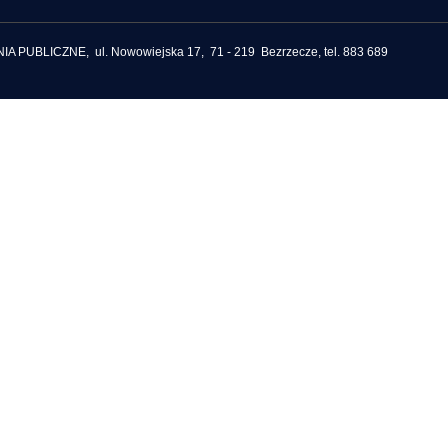
BLICZNE, ul. Nowowiejska 17, 71 - 219 Bezrzecze, tel. 883 689