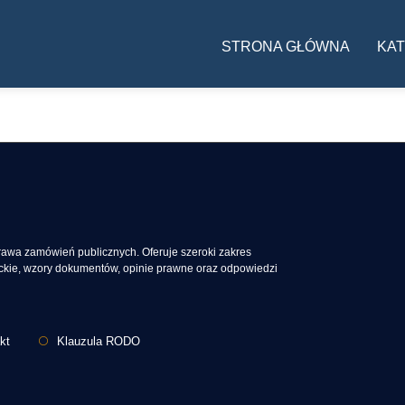
Główna nawigac
STRONA GŁÓWNA
KAT
prawa zamówień publicznych. Oferuje szeroki zakres
erckie, wzory dokumentów, opinie prawne oraz odpowiedzi
kt
Klauzula RODO