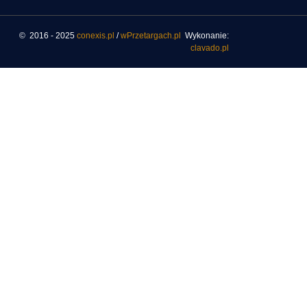
© 2016 - 2025
conexis.pl
/
wPrzetargach.pl
Wykonanie:
clavado.pl