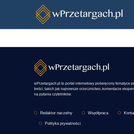
Przejdź do treści
wPrzetargach.pl to portal internetowy poświęcony tematyce 
treści, takich jak najnowsze orzecznictwo, komentarze eksp
na pytania czytelników.
Stopka
Redaktor naczelny
Współpraca
Konta
Polityka prywatności