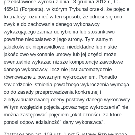
przedstawione wyroku z dnia 13 grudnia 2012 r., C -
465/11 (Forposta), w którym Trybunał orzekł, że pojęcie
to „należy rozumieć w ten sposób, że odnosi się ono
zwykle do zachowania danego wykonawcy
wykazującego zamiar uchybienia lub stosunkowo
poważne niedbalstwo z jego strony. Tym samym
jakiekolwiek nieprawidłowe, niedokładne lub niskie
jakościowo wykonanie umowy lub jej części może
ewentualnie wykazać niższe kompetencje zawodowe
danego wykonawcy, lecz nie jest automatycznie
równoważne z poważnym wykroczeniem. Ponadto
stwierdzenie istnienia poważnego wykroczenia wymaga
co do zasady przeprowadzenia konkretnej i
zindywidualizowanej oceny postawy danego wykonawcy.
W tym względzie pojęcia „poważnego wykroczenia” nie
można zastępować pojęciem „okoliczności, za które
ponosi odpowiedzialność” dany wykonawca”.
Zastosowane art. 109 ust. 1 pkt 5 ustawy Pzp wymaga