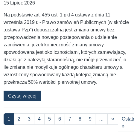
15 Lipiec 2026
Na podstawie art. 455 ust. 1 pkt 4 ustawy z dnia 11
września 2019 r. - Prawo zamówień Publicznych (w skrócie
„ustawa Pzp”) dopuszczalna jest zmiana umowy bez
przeprowadzenia nowego postępowania o udzielenie
zamówienia, jeżeli konieczność zmiany umowy
spowodowana jest okolicznościami, których zamawiający,
działając z należytą starannością, nie mógł przewidzieć, o
ile zmiana nie modyfikuje ogólnego charakteru umowy a
wzrost ceny spowodowany każdą kolejną zmianą nie
przekracza 50% wartości pierwotnej umowy.
o Zdarzenia nieprzewidywalne, wzrosty cen i 
Czytaj więcej
Stronicowanie
Następna
1
2
3
4
5
6
7
8
9
…
››
Ostat
Osta
»