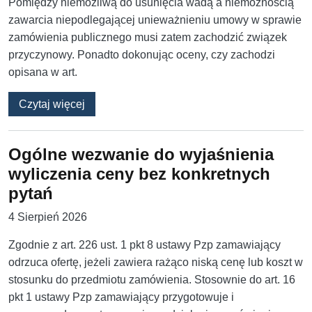
Pomiędzy niemożliwą do usunięcia wadą a niemożnością
zawarcia niepodlegającej unieważnieniu umowy w sprawie
zamówienia publicznego musi zatem zachodzić związek
przyczynowy. Ponadto dokonując oceny, czy zachodzi
opisana w art.
o Rozbieżności w warunkach udziału pomięd
Czytaj więcej
Ogólne wezwanie do wyjaśnienia
wyliczenia ceny bez konkretnych
pytań
4 Sierpień 2026
Zgodnie z art. 226 ust. 1 pkt 8 ustawy Pzp zamawiający
odrzuca ofertę, jeżeli zawiera rażąco niską cenę lub koszt w
stosunku do przedmiotu zamówienia. Stosownie do art. 16
pkt 1 ustawy Pzp zamawiający przygotowuje i