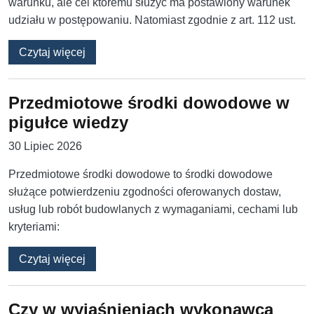
warunku, ale cel któremu służyć ma postawiony warunek
udziału w postępowaniu. Natomiast zgodnie z art. 112 ust.
o Domaganie się doświadczenia identyczneg
Czytaj więcej
Przedmiotowe środki dowodowe w
pigułce wiedzy
30 Lipiec 2026
Przedmiotowe środki dowodowe to środki dowodowe
służące potwierdzeniu zgodności oferowanych dostaw,
usług lub robót budowlanych z wymaganiami, cechami lub
kryteriami:
o Przedmiotowe środki dowodowe w pigułce 
Czytaj więcej
Czy w wyjaśnieniach wykonawca