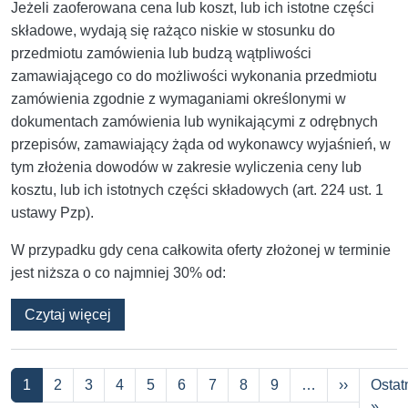
Jeżeli zaoferowana cena lub koszt, lub ich istotne części
składowe, wydają się rażąco niskie w stosunku do
przedmiotu zamówienia lub budzą wątpliwości
zamawiającego co do możliwości wykonania przedmiotu
zamówienia zgodnie z wymaganiami określonymi w
dokumentach zamówienia lub wynikającymi z odrębnych
przepisów, zamawiający żąda od wykonawcy wyjaśnień, w
tym złożenia dowodów w zakresie wyliczenia ceny lub
kosztu, lub ich istotnych części składowych (art. 224 ust. 1
ustawy Pzp).
W przypadku gdy cena całkowita oferty złożonej w terminie
jest niższa o co najmniej 30% od:
o Absurdalne wezwanie do wyjaśnień i dowod
Czytaj więcej
Stronicowanie
Następna
1
2
3
4
5
6
7
8
9
…
››
Ostat
Osta
»