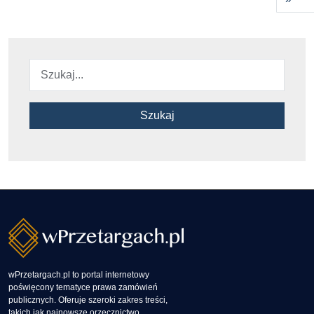
Szukaj
wPrzetargach.pl to portal internetowy
poświęcony tematyce prawa zamówień
publicznych. Oferuje szeroki zakres treści,
takich jak najnowsze orzecznictwo,