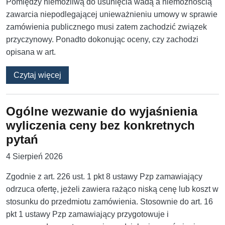
Pomiędzy niemożliwą do usunięcia wadą a niemożnością
zawarcia niepodlegającej unieważnieniu umowy w sprawie
zamówienia publicznego musi zatem zachodzić związek
przyczynowy. Ponadto dokonując oceny, czy zachodzi
opisana w art.
o Rozbieżności w warunkach udziału pomięd
Czytaj więcej
Ogólne wezwanie do wyjaśnienia
wyliczenia ceny bez konkretnych
pytań
4 Sierpień 2026
Zgodnie z art. 226 ust. 1 pkt 8 ustawy Pzp zamawiający
odrzuca ofertę, jeżeli zawiera rażąco niską cenę lub koszt w
stosunku do przedmiotu zamówienia. Stosownie do art. 16
pkt 1 ustawy Pzp zamawiający przygotowuje i