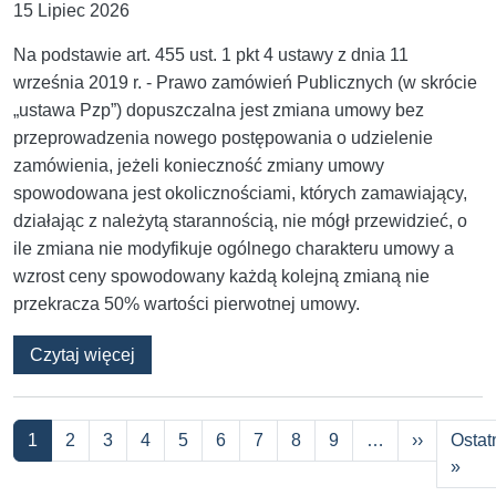
15 Lipiec 2026
Na podstawie art. 455 ust. 1 pkt 4 ustawy z dnia 11
września 2019 r. - Prawo zamówień Publicznych (w skrócie
„ustawa Pzp”) dopuszczalna jest zmiana umowy bez
przeprowadzenia nowego postępowania o udzielenie
zamówienia, jeżeli konieczność zmiany umowy
spowodowana jest okolicznościami, których zamawiający,
działając z należytą starannością, nie mógł przewidzieć, o
ile zmiana nie modyfikuje ogólnego charakteru umowy a
wzrost ceny spowodowany każdą kolejną zmianą nie
przekracza 50% wartości pierwotnej umowy.
o Zdarzenia nieprzewidywalne, wzrosty cen i 
Czytaj więcej
Stronicowanie
Następna
1
2
3
4
5
6
7
8
9
…
››
Ostat
Osta
»