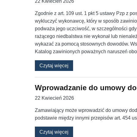
22 Kwiecień 2026
Zgodnie z art. 109 ust. 1 pkt 5 ustawy Pzp z
wykluczyć wykonawcę, który w sposób zawini
podważa jego uczciwość, w szczególności gdy
rażącego niedbalstwa nie wykonał lub nienale
wykazać za pomocą stosownych dowodów. Wszy
Katalog zawinionych poważnych naruszeń obo
o Wykluczenie wykonawcy, któ
Czytaj więcej
Wprowadzanie do umowy do
22 Kwiecień 2026
Zamawiający może wprowadzić do umowy doda
podstawie między innymi przepisów art. 454 ust. 2
o Wprowadzanie do umowy dod
Czytaj więcej