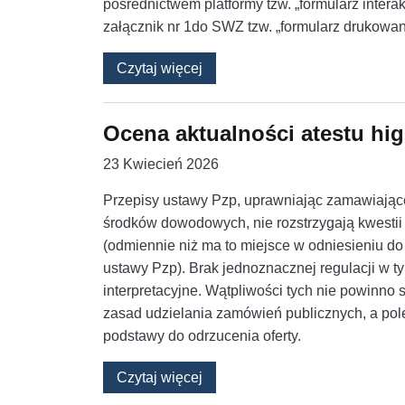
pośrednictwem platformy tzw. „formularz intera
załącznik nr 1do SWZ tzw. „formularz drukowan
o Złożenie formularza oferty i
Czytaj więcej
Ocena aktualności atestu hi
23 Kwiecień 2026
Przepisy ustawy Pzp, uprawniając zamawiają
środków dowodowych, nie rozstrzygają kwestii 
(odmiennie niż ma to miejsce w odniesieniu d
ustawy Pzp). Brak jednoznacznej regulacji w 
interpretacyjne. Wątpliwości tych nie powinno
zasad udzielania zamówień publicznych, a pol
podstawy do odrzucenia oferty.
o Ocena aktualności atestu hig
Czytaj więcej