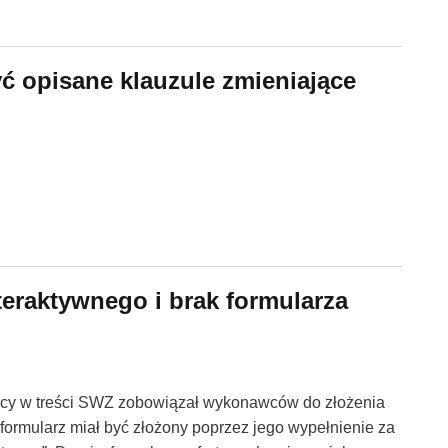
merytoryczna przedmiotowego środka dowodowego
 opisane klauzule zmieniające
ć opisane klauzule zmieniające umowę
nteraktywnego i brak formularza
jący w treści SWZ zobowiązał wykonawców do złożenia
formularz miał być złożony poprzez jego wypełnienie za