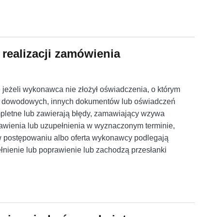
fert i doświadczenie osób skierowanych do realizacji zamówien
realizacji zamówienia
e jeżeli wykonawca nie złożył oświadczenia, o którym
ów dowodowych, innych dokumentów lub oświadczeń
pletne lub zawierają błędy, zamawiający wzywa
awienia lub uzupełnienia w wyznaczonym terminie,
w postępowaniu albo oferta wykonawcy podlegają
łnienie lub poprawienie lub zachodzą przesłanki
ealizacji zamówienia