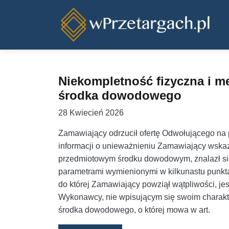
Przejdź do treści
Niekompletność fizyczna i 
środka dowodowego
28 Kwiecień 2026
Zamawiający odrzucił ofertę Odwołującego na po
informacji o unieważnieniu Zamawiający wska
przedmiotowym środku dowodowym, znalazł si
parametrami wymienionymi w kilkunastu punktac
do której Zamawiający powziął wątpliwości, je
Wykonawcy, nie wpisującym się swoim charakt
środka dowodowego, o której mowa w art.