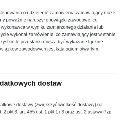
 postępowania o udzielenie zamówienia zamawiający może
ony poważnie naruszył obowiązki zawodowe, co
 wykonawca w wyniku zamierzonego działania lub
życie wykonał zamówienie, co zamawiający jest w stanie
stkie te przesłanki muszą być wykazane łącznie.
wiązków zawodowych jest katalogiem otwartym.
ry poważnie naruszył obowiązki zawodowe
datkowych dostaw
tkowe dostawy (zwiększyć wielkość dostawy) na
 pkt 3, art. 455 ust. 1 pkt 1 i 3 oraz ust. 2 ustawy Pzp.
atkowych dostaw