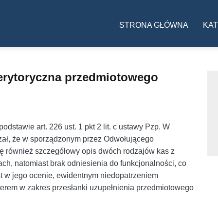
Główna nawigac
STRONA GŁÓWNA
KAT
merytoryczna przedmiotowego
dstawie art. 226 ust. 1 pkt 2 lit. c ustawy Pzp. W
zał, że w sporządzonym przez Odwołującego
ę również szczegółowy opis dwóch rodzajów kas z
h, natomiast brak odniesienia do funkcjonalności, co
st w jego ocenie, ewidentnym niedopatrzeniem
erem w zakres przesłanki uzupełnienia przedmiotowego