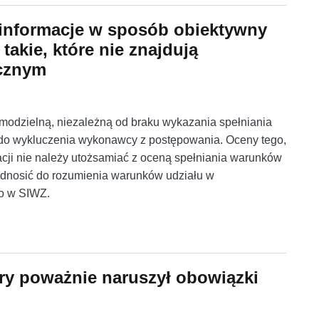
 informacje w sposób obiektywny
takie, które nie znajdują
ycznym
modzielną, niezależną od braku wykazania spełniania
do wykluczenia wykonawcy z postępowania. Oceny tego,
acji nie należy utożsamiać z oceną spełniania warunków
 odnosić do rozumienia warunków udziału w
o w SIWZ.
nformacje w sposób obiektywny niezgodne z rzeczywistością, ta
ry poważnie naruszył obowiązki