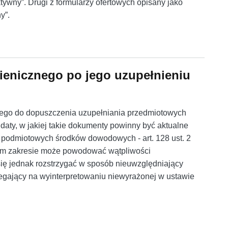
ktywny”. Drugi z formularzy ofertowych opisany jako
y”.
nteraktywnego i brak formularza drukowanego
gienicznego po jego uzupełnieniu
cego do dopuszczenia uzupełniania przedmiotowych
daty, w jakiej takie dokumenty powinny być aktualne
o podmiotowych środków dowodowych - art. 128 ust. 2
tym zakresie może powodować wątpliwości
 się jednak rozstrzygać w sposób nieuwzględniający
egający na wyinterpretowaniu niewyrażonej w ustawie
ienicznego po jego uzupełnieniu